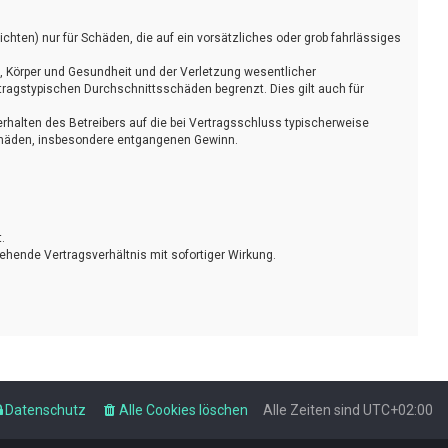
chten) nur für Schäden, die auf ein vorsätzliches oder grob fahrlässiges
, Körper und Gesundheit und der Verletzung wesentlicher
rtragstypischen Durchschnittsschäden begrenzt. Dies gilt auch für
rhalten des Betreibers auf die bei Vertragsschluss typischerweise
Schäden, insbesondere entgangenen Gewinn.
.
ehende Vertragsverhältnis mit sofortiger Wirkung.
Datenschutz
Alle Cookies löschen
Alle Zeiten sind
UTC+02:00