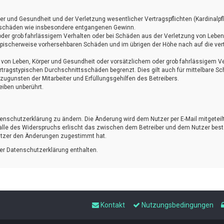
r und Gesundheit und der Verletzung wesentlicher Vertragspflichten (Kardinalpfli
lgeschäden wie insbesondere entgangenen Gewinn.
oder grob fahrlässigem Verhalten oder bei Schäden aus der Verletzung von Leben
s typischerweise vorhersehbaren Schäden und im übrigen der Höhe nach auf die ve
 von Leben, Körper und Gesundheit oder vorsätzlichem oder grob fahrlässigem Ve
rtragstypischen Durchschnittsschäden begrenzt. Dies gilt auch für mittelbare 
ugunsten der Mitarbeiter und Erfüllungsgehilfen des Betreibers.
iben unberührt.
tenschutzerklärung zu ändern. Die Änderung wird dem Nutzer per E-Mail mitgeteilt
Falle des Widerspruchs erlischt das zwischen dem Betreiber und dem Nutzer best
Nutzer den Änderungen zugestimmt hat.
er Datenschutzerklärung enthalten.
Kontakt
Nutzungsbedingungen