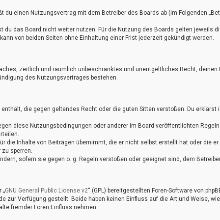
eßt du einen Nutzungsvertrag mit dem Betreiber des Boards ab (im Folgenden „Bet
 du das Board nicht weiter nutzen. Für die Nutzung des Boards gelten jeweils di
ann von beiden Seiten ohne Einhaltung einer Frist jederzeit gekündigt werden.
infaches, zeitlich und räumlich unbeschränktes und unentgeltliches Recht, dein
Kündigung des Nutzungsvertrages bestehen.
te enthält, die gegen geltendes Recht oder die guten Sitten verstoßen. Du erklärs
gegen diese Nutzungsbedingungen oder anderer im Board veröffentlichten Regeln
teilen.
r die Inhalte von Beiträgen übernimmt, die er nicht selbst erstellt hat oder die 
 zu sperren.
ndern, sofern sie gegen o. g. Regeln verstoßen oder geeignet sind, dem Betreib
 „
GNU General Public License v2
“ (GPL) bereitgestellten Foren-Software von ph
zur Verfügung gestellt. Beide haben keinen Einfluss auf die Art und Weise, wi
alte fremder Foren Einfluss nehmen.