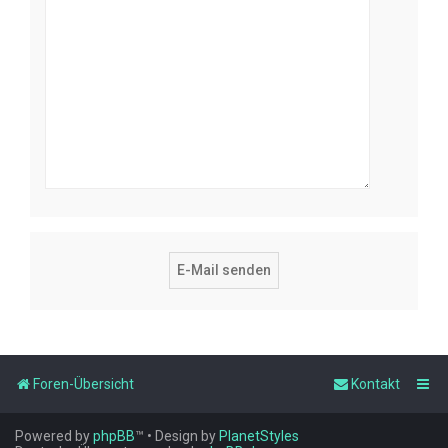
Foren-Übersicht
Kontakt
Powered by
phpBB
™
• Design by
PlanetStyles