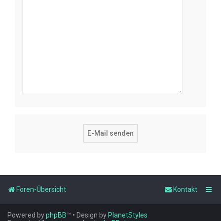
Foren-Übersicht
Kontakt
Powered by
phpBB
™
• Design by
PlanetStyles