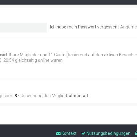
Ich habe mein Passwort vergessen
|
Angemel
 unsichtbare Mitglieder und 11 Gäste (basierend auf den aktiven Besuche
 20:54 gleichzeitig online waren.
nsgesamt
3
• Unser neuestes Mitglied:
aliolio.art
Kontakt
Nutzungsbedingungen