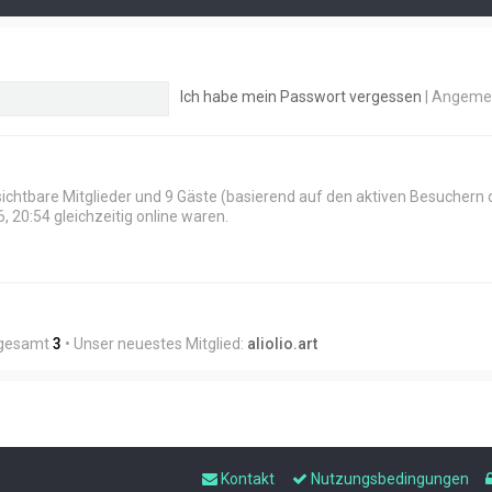
Ich habe mein Passwort vergessen
|
Angemel
nsichtbare Mitglieder und 9 Gäste (basierend auf den aktiven Besuchern 
 20:54 gleichzeitig online waren.
nsgesamt
3
• Unser neuestes Mitglied:
aliolio.art
Kontakt
Nutzungsbedingungen