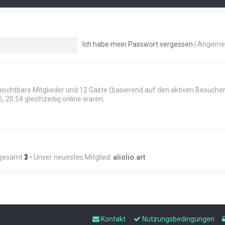
Ich habe mein Passwort vergessen
|
Angemel
 unsichtbare Mitglieder und 12 Gäste (basierend auf den aktiven Besuche
 20:54 gleichzeitig online waren.
nsgesamt
3
• Unser neuestes Mitglied:
aliolio.art
Kontakt
Nutzungsbedingungen