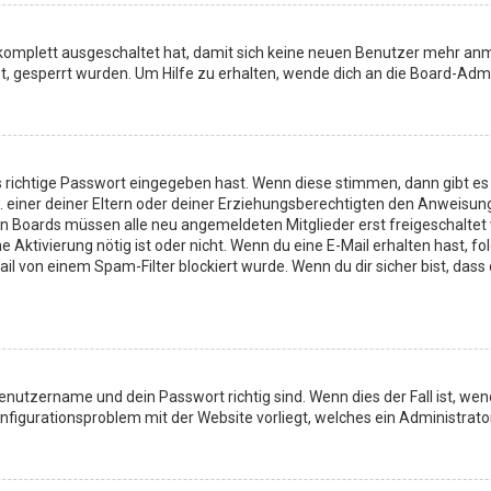
g komplett ausgeschaltet hat, damit sich keine neuen Benutzer mehr an
, gesperrt wurden. Um Hilfe zu erhalten, wende dich an die Board-Admi
 richtige Passwort eingegeben hast. Wenn diese stimmen, dann gibt e
 einer deiner Eltern oder deiner Erziehungsberechtigten den Anweisungen 
gen Boards müssen alle neu angemeldeten Mitglieder erst freigeschaltet
eine Aktivierung nötig ist oder nicht. Wenn du eine E-Mail erhalten hast
il von einem Spam-Filter blockiert wurde. Wenn du dir sicher bist, das
Benutzername und dein Passwort richtig sind. Wenn dies der Fall ist, w
Konfigurationsproblem mit der Website vorliegt, welches ein Administrat