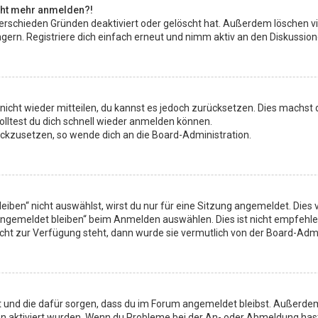
icht mehr anmelden?!
erschieden Gründen deaktiviert oder gelöscht hat. Außerdem löschen vi
rn. Registriere dich einfach erneut und nimm aktiv an den Diskussione
t nicht wieder mitteilen, du kannst es jedoch zurücksetzen. Dies machs
olltest du dich schnell wieder anmelden können.
rückzusetzen, so wende dich an die Board-Administration.
ben“ nicht auswählst, wirst du nur für eine Sitzung angemeldet. Dies
Angemeldet bleiben“ beim Anmelden auswählen. Dies ist nicht empfehl
nicht zur Verfügung steht, dann wurde sie vermutlich von der Board-Adm
 hat und die dafür sorgen, dass du im Forum angemeldet bleibst. Außerd
on aktiviert wurden. Wenn du Probleme bei der An- oder Abmeldung hast,