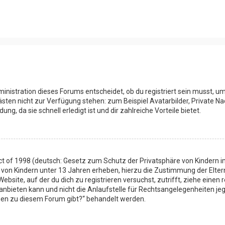
inistration dieses Forums entscheidet, ob du registriert sein musst, um 
Gästen nicht zur Verfügung stehen: zum Beispiel Avatarbilder, Private Na
, da sie schnell erledigt ist und dir zahlreiche Vorteile bietet.
t of 1998 (deutsch: Gesetz zum Schutz der Privatsphäre von Kindern im
n von Kindern unter 13 Jahren erheben, hierzu die Zustimmung der Elt
 Website, auf der du dich zu registrieren versuchst, zutrifft, ziehe eine
bieten kann und nicht die Anlaufstelle für Rechtsangelegenheiten jeglic
agen zu diesem Forum gibt?“ behandelt werden.