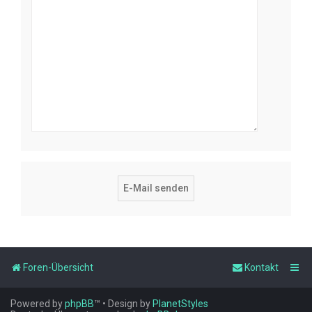
Foren-Übersicht
Kontakt
Powered by
phpBB
™
• Design by
PlanetStyles